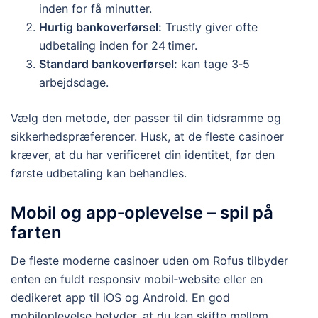
inden for få minutter.
Hurtig bankoverførsel:
Trustly giver ofte
udbetaling inden for 24 timer.
Standard bankoverførsel:
kan tage 3‑5
arbejdsdage.
Vælg den metode, der passer til din tidsramme og
sikkerhedspræferencer. Husk, at de fleste casinoer
kræver, at du har verificeret din identitet, før den
første udbetaling kan behandles.
Mobil og app‑oplevelse – spil på
farten
De fleste moderne casinoer uden om Rofus tilbyder
enten en fuldt responsiv mobil‑website eller en
dedikeret app til iOS og Android. En god
mobiloplevelse betyder, at du kan skifte mellem