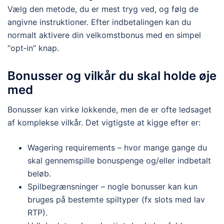
Vælg den metode, du er mest tryg ved, og følg de
angivne instruktioner. Efter indbetalingen kan du
normalt aktivere din velkomstbonus med en simpel
“opt‑in” knap.
Bonusser og vilkår du skal holde øje
med
Bonusser kan virke lokkende, men de er ofte ledsaget
af komplekse vilkår. Det vigtigste at kigge efter er:
Wagering requirements – hvor mange gange du
skal gennemspille bonuspenge og/eller indbetalt
beløb.
Spilbegrænsninger – nogle bonusser kan kun
bruges på bestemte spiltyper (fx slots med lav
RTP).