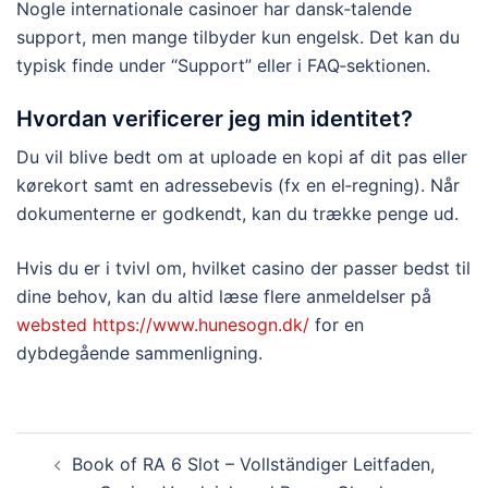
Nogle internationale casinoer har dansk‑talende
support, men mange tilbyder kun engelsk. Det kan du
typisk finde under “Support” eller i FAQ‑sektionen.
Hvordan verificerer jeg min identitet?
Du vil blive bedt om at uploade en kopi af dit pas eller
kørekort samt en adressebevis (fx en el‑regning). Når
dokumenterne er godkendt, kan du trække penge ud.
Hvis du er i tvivl om, hvilket casino der passer bedst til
dine behov, kan du altid læse flere anmeldelser på
websted https://www.hunesogn.dk/
for en
dybdegående sammenligning.
Post
Book of RA 6 Slot – Vollständiger Leitfaden,
navigation