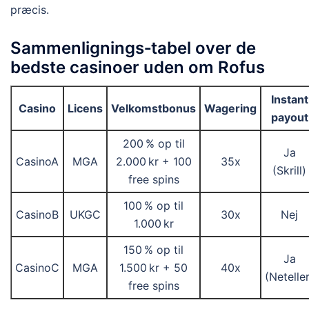
præcis.
Sammenlignings‑tabel over de
bedste casinoer uden om Rofus
Instant
Casino
Licens
Velkomstbonus
Wagering
payout
200 % op til
Ja
CasinoA
MGA
2.000 kr + 100
35x
(Skrill)
free spins
100 % op til
CasinoB
UKGC
30x
Nej
1.000 kr
150 % op til
Ja
CasinoC
MGA
1.500 kr + 50
40x
(Neteller
free spins