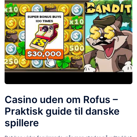
Casino uden om Rofus –
Praktisk guide til danske
spillere