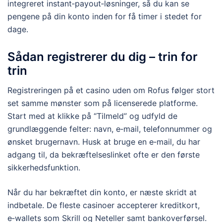
integreret instant‑payout‑løsninger, så du kan se
pengene på din konto inden for få timer i stedet for
dage.
Sådan registrerer du dig – trin for
trin
Registreringen på et casino uden om Rofus følger stort
set samme mønster som på licenserede platforme.
Start med at klikke på “Tilmeld” og udfyld de
grundlæggende felter: navn, e‑mail, telefonnummer og
ønsket brugernavn. Husk at bruge en e‑mail, du har
adgang til, da bekræftelseslinket ofte er den første
sikkerhedsfunktion.
Når du har bekræftet din konto, er næste skridt at
indbetale. De fleste casinoer accepterer kreditkort,
e‑wallets som Skrill og Neteller samt bankoverførsel.