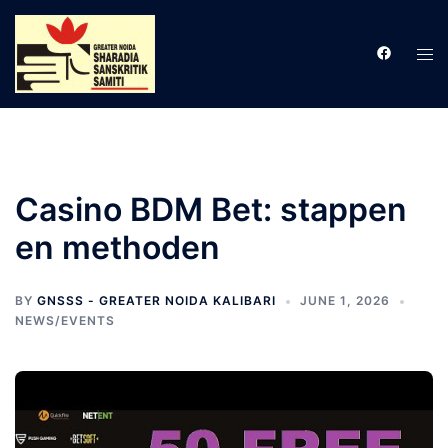
Skip
to
Tog
content
men
Casino BDM Bet: stappen
en methoden
BY
GNSSS - GREATER NOIDA KALIBARI
JUNE 1, 2026
NEWS/EVENTS