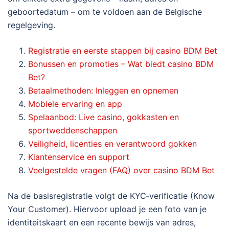
geboortedatum – om te voldoen aan de Belgische
regelgeving.
Registratie en eerste stappen bij casino BDM Bet
Bonussen en promoties – Wat biedt casino BDM
Bet?
Betaalmethoden: Inleggen en opnemen
Mobiele ervaring en app
Spelaanbod: Live casino, gokkasten en
sportweddenschappen
Veiligheid, licenties en verantwoord gokken
Klantenservice en support
Veelgestelde vragen (FAQ) over casino BDM Bet
Na de basisregistratie volgt de KYC‑verificatie (Know
Your Customer). Hiervoor upload je een foto van je
identiteitskaart en een recente bewijs van adres,