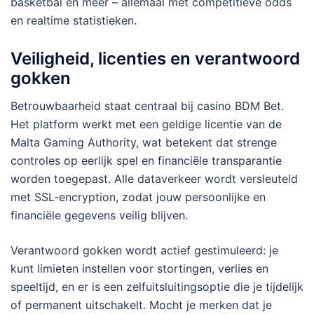
basketbal en meer – allemaal met competitieve odds
en realtime statistieken.
Veiligheid, licenties en verantwoord
gokken
Betrouwbaarheid staat centraal bij casino BDM Bet.
Het platform werkt met een geldige licentie van de
Malta Gaming Authority, wat betekent dat strenge
controles op eerlijk spel en financiële transparantie
worden toegepast. Alle dataverkeer wordt versleuteld
met SSL‑encryption, zodat jouw persoonlijke en
financiële gegevens veilig blijven.
Verantwoord gokken wordt actief gestimuleerd: je
kunt limieten instellen voor stortingen, verlies en
speeltijd, en er is een zelfuitsluitingsoptie die je tijdelijk
of permanent uitschakelt. Mocht je merken dat je