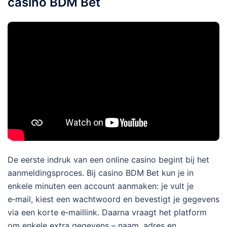
casino BDM Bet
De eerste indruk van een online casino begint bij het
aanmeldingsproces. Bij casino BDM Bet kun je in
enkele minuten een account aanmaken: je vult je
e‑mail, kiest een wachtwoord en bevestigt je gegevens
via een korte e‑maillink. Daarna vraagt het platform
om enkele extra gegevens – naam, adres en