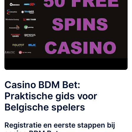
Casino BDM Bet:
Praktische gids voor
Belgische spelers
Registratie en eerste stappen bij