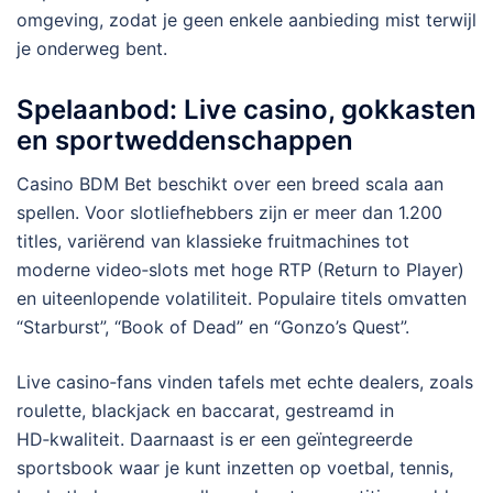
omgeving, zodat je geen enkele aanbieding mist terwijl
je onderweg bent.
Spelaanbod: Live casino, gokkasten
en sportweddenschappen
Casino BDM Bet beschikt over een breed scala aan
spellen. Voor slotliefhebbers zijn er meer dan 1.200
titles, variërend van klassieke fruitmachines tot
moderne video‑slots met hoge RTP (Return to Player)
en uiteenlopende volatiliteit. Populaire titels omvatten
“Starburst”, “Book of Dead” en “Gonzo’s Quest”.
Live casino‑fans vinden tafels met echte dealers, zoals
roulette, blackjack en baccarat, gestreamd in
HD‑kwaliteit. Daarnaast is er een geïntegreerde
sportsbook waar je kunt inzetten op voetbal, tennis,