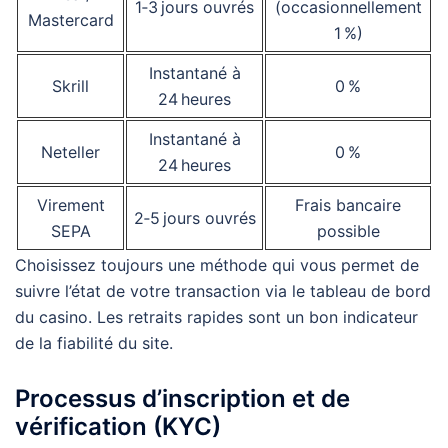
1‑3 jours ouvrés
(occasionnellement
Mastercard
1 %)
Instantané à
Skrill
0 %
24 heures
Instantané à
Neteller
0 %
24 heures
Virement
Frais bancaire
2‑5 jours ouvrés
SEPA
possible
Choisissez toujours une méthode qui vous permet de
suivre l’état de votre transaction via le tableau de bord
du casino. Les retraits rapides sont un bon indicateur
de la fiabilité du site.
Processus d’inscription et de
vérification (KYC)