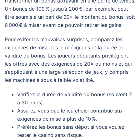
transformer un bonus attrayant en une perte de temps.
Un bonus de 100 % jusqu’à 200 €, par exemple, peut
être soumis à un pari de 30× le montant du bonus, soit
6 000 € à miser avant de pouvoir retirer les gains.
Pour éviter les mauvaises surprises, comparez les
exigences de mise, les jeux éligibles et la durée de
validité du bonus. Les joueurs débutants privilégient
les offres avec des exigences de 20× ou moins et qui
s’appliquent à une large sélection de jeux, y compris
les machines à sous à faible volatilité.
Vérifiez la durée de validité du bonus (souvent 7
à 30 jours).
Assurez‑vous que le jeu choisi contribue aux
exigences de mise à plus de 10 %.
Préférez les bonus sans dépôt si vous voulez
tester le casino sans risque.