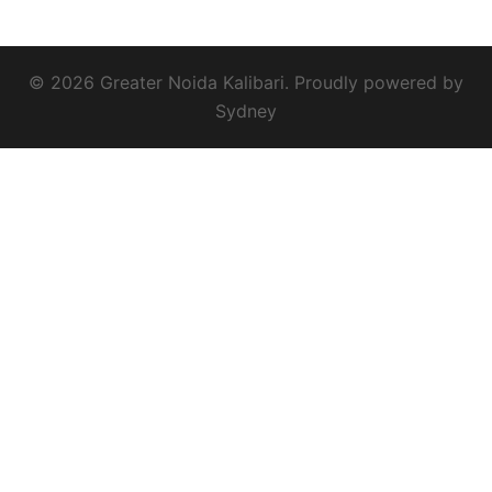
© 2026 Greater Noida Kalibari. Proudly powered by
Sydney