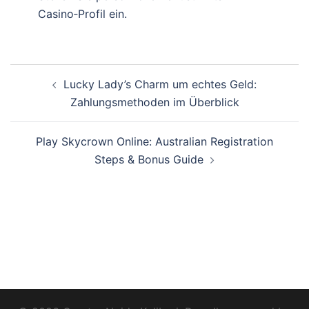
Casino‑Profil ein.
Post
Lucky Lady’s Charm um echtes Geld:
navigation
Zahlungsmethoden im Überblick
Play Skycrown Online: Australian Registration
Steps & Bonus Guide