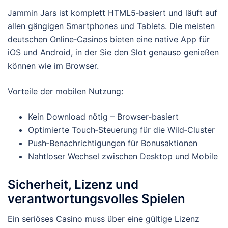
Jammin Jars ist komplett HTML5‑basiert und läuft auf
allen gängigen Smartphones und Tablets. Die meisten
deutschen Online‑Casinos bieten eine native App für
iOS und Android, in der Sie den Slot genauso genießen
können wie im Browser.
Vorteile der mobilen Nutzung:
Kein Download nötig – Browser‑basiert
Optimierte Touch‑Steuerung für die Wild‑Cluster
Push‑Benachrichtigungen für Bonusaktionen
Nahtloser Wechsel zwischen Desktop und Mobile
Sicherheit, Lizenz und
verantwortungsvolles Spielen
Ein seriöses Casino muss über eine gültige Lizenz