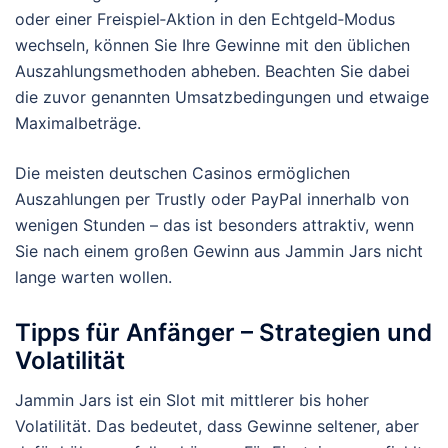
oder einer Freispiel‑Aktion in den Echtgeld‑Modus
wechseln, können Sie Ihre Gewinne mit den üblichen
Auszahlungsmethoden abheben. Beachten Sie dabei
die zuvor genannten Umsatzbedingungen und etwaige
Maximalbeträge.
Die meisten deutschen Casinos ermöglichen
Auszahlungen per Trustly oder PayPal innerhalb von
wenigen Stunden – das ist besonders attraktiv, wenn
Sie nach einem großen Gewinn aus Jammin Jars nicht
lange warten wollen.
Tipps für Anfänger – Strategien und
Volatilität
Jammin Jars ist ein Slot mit mittlerer bis hoher
Volatilität. Das bedeutet, dass Gewinne seltener, aber