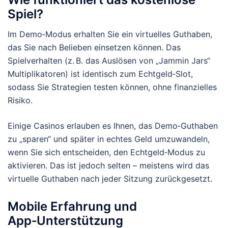
Spiel?
Im Demo‑Modus erhalten Sie ein virtuelles Guthaben,
das Sie nach Belieben einsetzen können. Das
Spielverhalten (z. B. das Auslösen von „Jammin Jars“
Multiplikatoren) ist identisch zum Echtgeld‑Slot,
sodass Sie Strategien testen können, ohne finanzielles
Risiko.
Einige Casinos erlauben es Ihnen, das Demo‑Guthaben
zu „sparen“ und später in echtes Geld umzuwandeln,
wenn Sie sich entscheiden, den Echtgeld‑Modus zu
aktivieren. Das ist jedoch selten – meistens wird das
virtuelle Guthaben nach jeder Sitzung zurückgesetzt.
Mobile Erfahrung und
App‑Unterstützung