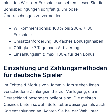
plus den Wert der Freispiele umsetzen. Lesen Sie die
Bonusbedingungen sorgfältig, um böse
Überraschungen zu vermeiden.
Willkommensbonus: 100 % bis 200 € + 30
Freispiele
Umsatzanforderung: 30‑faches Bonusguthaben
Gültigkeit: 7 Tage nach Aktivierung
Einzahlungslimit: max. 100 € für den Bonus
Einzahlung und Zahlungsmethoden
für deutsche Spieler
Im Echtgeld‑Modus von Jammin Jars stehen Ihnen
verschiedene Zahlungsmittel zur Verfügung, die in
Deutschland besonders beliebt sind. Die meisten
Casinos bieten sowohl Sofortüberweisungen als auch
Kartenzahlungen an. Achten Sie bei der Wahl Ihrer