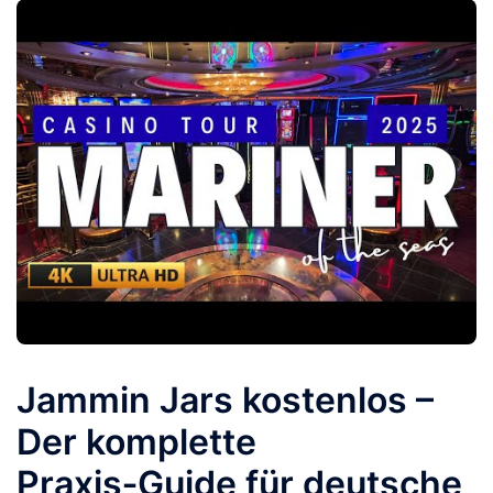
Jammin Jars kostenlos –
Der komplette
Praxis‑Guide für deutsche