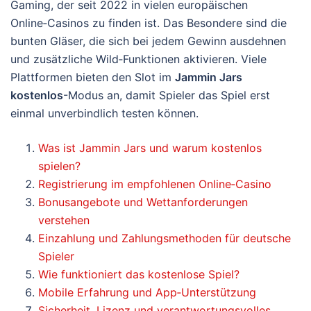
Gaming, der seit 2022 in vielen europäischen
Online‑Casinos zu finden ist. Das Besondere sind die
bunten Gläser, die sich bei jedem Gewinn ausdehnen
und zusätzliche Wild‑Funktionen aktivieren. Viele
Plattformen bieten den Slot im
Jammin Jars
kostenlos
-Modus an, damit Spieler das Spiel erst
einmal unverbindlich testen können.
Was ist Jammin Jars und warum kostenlos
spielen?
Registrierung im empfohlenen Online‑Casino
Bonusangebote und Wettanforderungen
verstehen
Einzahlung und Zahlungsmethoden für deutsche
Spieler
Wie funktioniert das kostenlose Spiel?
Mobile Erfahrung und App‑Unterstützung
Sicherheit, Lizenz und verantwortungsvolles