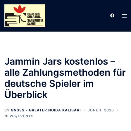
Skip
to
Tog
content
men
Jammin Jars kostenlos –
alle Zahlungsmethoden für
deutsche Spieler im
Überblick
BY
GNSSS - GREATER NOIDA KALIBARI
JUNE 1, 2026
NEWS/EVENTS