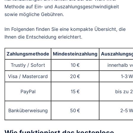
Methode auf Ein‑ und Auszahlungsgeschwindigkeit
sowie mögliche Gebühren.
Im Folgenden finden Sie eine kompakte Übersicht, die
Ihnen die Entscheidung erleichtert.
Zahlungsmethode
Mindesteinzahlung
Auszahlungsg
Trustly / Sofort
10 €
innerhalb v
Visa / Mastercard
20 €
1‑3 W
PayPal
15 €
bis zu 
Banküberweisung
50 €
2‑5 W
Wie funktioniert das kostenlose