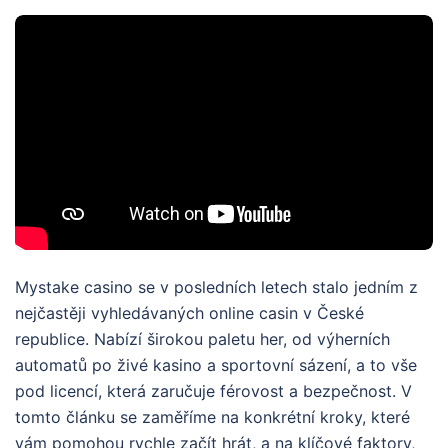
Mystake casino se v posledních letech stalo jedním z
nejčastěji vyhledávaných online casin v České
republice. Nabízí širokou paletu her, od výherních
automatů po živé kasino a sportovní sázení, a to vše
pod licencí, která zaručuje férovost a bezpečnost. V
tomto článku se zaměříme na konkrétní kroky, které
vám pomohou rychle začít hrát, a na klíčové faktory,