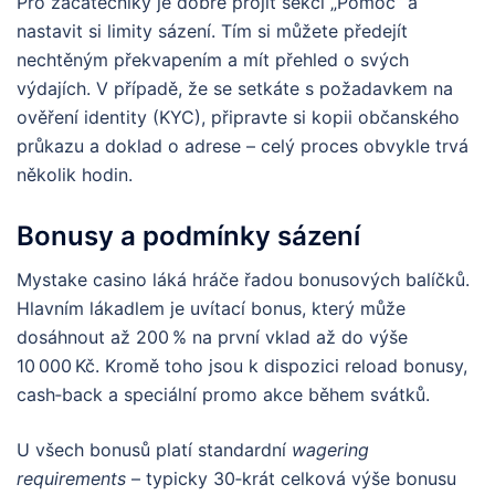
Pro začátečníky je dobré projít sekci „Pomoc“ a
nastavit si limity sázení. Tím si můžete předejít
nechtěným překvapením a mít přehled o svých
výdajích. V případě, že se setkáte s požadavkem na
ověření identity (KYC), připravte si kopii občanského
průkazu a doklad o adrese – celý proces obvykle trvá
několik hodin.
Bonusy a podmínky sázení
Mystake casino láká hráče řadou bonusových balíčků.
Hlavním lákadlem je uvítací bonus, který může
dosáhnout až 200 % na první vklad až do výše
10 000 Kč. Kromě toho jsou k dispozici reload bonusy,
cash‑back a speciální promo akce během svátků.
U všech bonusů platí standardní
wagering
requirements
– typicky 30‑krát celková výše bonusu