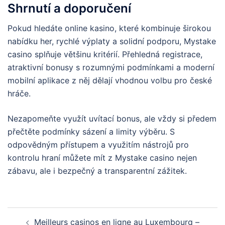
Shrnutí a doporučení
Pokud hledáte online kasino, které kombinuje širokou
nabídku her, rychlé výplaty a solidní podporu, Mystake
casino splňuje většinu kritérií. Přehledná registrace,
atraktivní bonusy s rozumnými podmínkami a moderní
mobilní aplikace z něj dělají vhodnou volbu pro české
hráče.
Nezapomeňte využít uvítací bonus, ale vždy si předem
přečtěte podmínky sázení a limity výběru. S
odpovědným přístupem a využitím nástrojů pro
kontrolu hraní můžete mít z Mystake casino nejen
zábavu, ale i bezpečný a transparentní zážitek.
Post
Meilleurs casinos en ligne au Luxembourg –