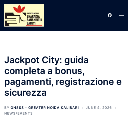
Skip
to
Tog
content
men
Jackpot City: guida
completa a bonus,
pagamenti, registrazione e
sicurezza
BY
GNSSS - GREATER NOIDA KALIBARI
JUNE 4, 2026
NEWS/EVENTS