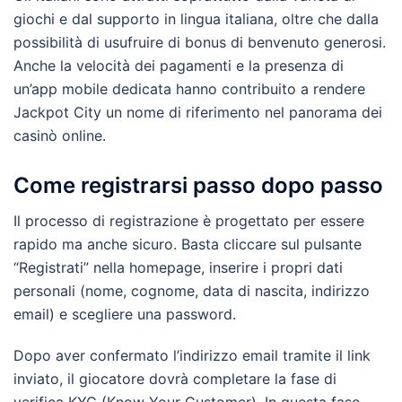
giochi e dal supporto in lingua italiana, oltre che dalla
possibilità di usufruire di bonus di benvenuto generosi.
Anche la velocità dei pagamenti e la presenza di
un’app mobile dedicata hanno contribuito a rendere
Jackpot City un nome di riferimento nel panorama dei
casinò online.
Come registrarsi passo dopo passo
Il processo di registrazione è progettato per essere
rapido ma anche sicuro. Basta cliccare sul pulsante
“Registrati” nella homepage, inserire i propri dati
personali (nome, cognome, data di nascita, indirizzo
email) e scegliere una password.
Dopo aver confermato l’indirizzo email tramite il link
inviato, il giocatore dovrà completare la fase di