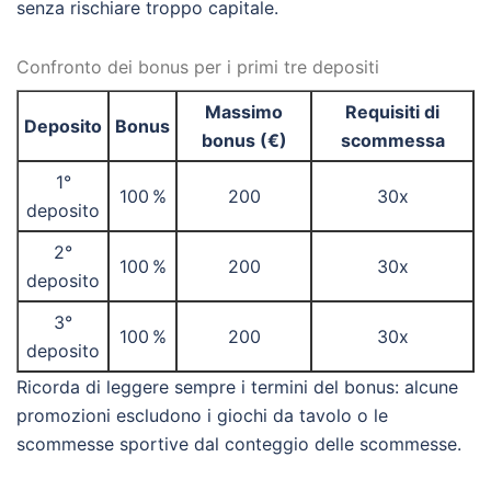
senza rischiare troppo capitale.
Confronto dei bonus per i primi tre depositi
Massimo
Requisiti di
Deposito
Bonus
bonus (€)
scommessa
1°
100 %
200
30x
deposito
2°
100 %
200
30x
deposito
3°
100 %
200
30x
deposito
Ricorda di leggere sempre i termini del bonus: alcune
promozioni escludono i giochi da tavolo o le
scommesse sportive dal conteggio delle scommesse.