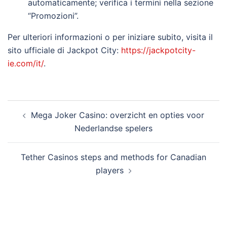
automaticamente; verifica i termini nella sezione
“Promozioni”.
Per ulteriori informazioni o per iniziare subito, visita il
sito ufficiale di Jackpot City:
https://jackpotcity-
ie.com/it/
.
Post
Mega Joker Casino: overzicht en opties voor
navigation
Nederlandse spelers
Tether Casinos steps and methods for Canadian
players