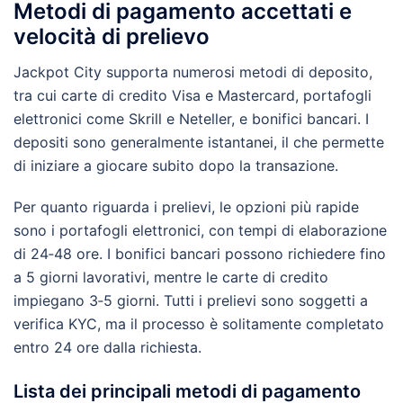
Metodi di pagamento accettati e
velocità di prelievo
Jackpot City supporta numerosi metodi di deposito,
tra cui carte di credito Visa e Mastercard, portafogli
elettronici come Skrill e Neteller, e bonifici bancari. I
depositi sono generalmente istantanei, il che permette
di iniziare a giocare subito dopo la transazione.
Per quanto riguarda i prelievi, le opzioni più rapide
sono i portafogli elettronici, con tempi di elaborazione
di 24‑48 ore. I bonifici bancari possono richiedere fino
a 5 giorni lavorativi, mentre le carte di credito
impiegano 3‑5 giorni. Tutti i prelievi sono soggetti a
verifica KYC, ma il processo è solitamente completato
entro 24 ore dalla richiesta.
Lista dei principali metodi di pagamento