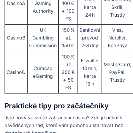
CasinoA
Gaming
100 €
karta
Skrill,
Authority
+ 100
24 h
Trustly
FS
UK
150 %
Bankovní
Visa,
CasinoB
Gambling
až
převod
Neteller,
Commission
150 €
2‑3 dny
EcoPayz
100 %
E‑wallet
až
MasterCard,
Curaçao
10 min,
CasinoC
200 €
PayPal,
eGaming
karta
+ 50
Trustly
12 h
FS
Praktické tipy pro začátečníky
Jste nový ve světě zahranicni casina? Zde je několik
osvědčených rad, které vám pomohou startovat bez