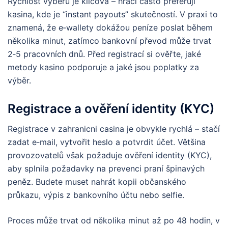
Rychlost výběru je klíčová – hráči často preferují
kasina, kde je “instant payouts” skutečností. V praxi to
znamená, že e‑wallety dokážou peníze poslat během
několika minut, zatímco bankovní převod může trvat
2‑5 pracovních dnů. Před registrací si ověřte, jaké
metody kasino podporuje a jaké jsou poplatky za
výběr.
Registrace a ověření identity (KYC)
Registrace v zahranicni casina je obvykle rychlá – stačí
zadat e‑mail, vytvořit heslo a potvrdit účet. Většina
provozovatelů však požaduje ověření identity (KYC),
aby splnila požadavky na prevenci praní špinavých
peněz. Budete muset nahrát kopii občanského
průkazu, výpis z bankovního účtu nebo selfie.
Proces může trvat od několika minut až po 48 hodin, v