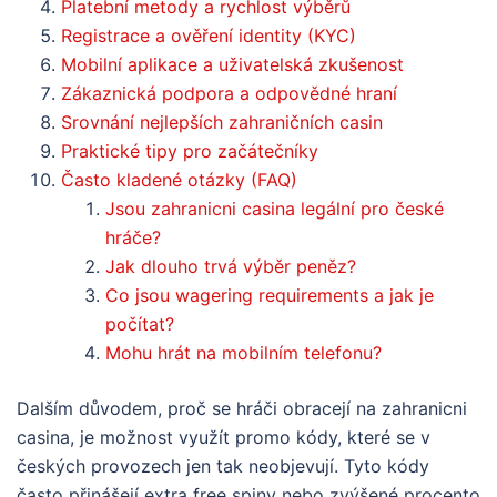
Platební metody a rychlost výběrů
Registrace a ověření identity (KYC)
Mobilní aplikace a uživatelská zkušenost
Zákaznická podpora a odpovědné hraní
Srovnání nejlepších zahraničních casin
Praktické tipy pro začátečníky
Často kladené otázky (FAQ)
Jsou zahranicni casina legální pro české
hráče?
Jak dlouho trvá výběr peněz?
Co jsou wagering requirements a jak je
počítat?
Mohu hrát na mobilním telefonu?
Dalším důvodem, proč se hráči obracejí na zahranicni
casina, je možnost využít promo kódy, které se v
českých provozech jen tak neobjevují. Tyto kódy
často přinášejí extra free spiny nebo zvýšené procento