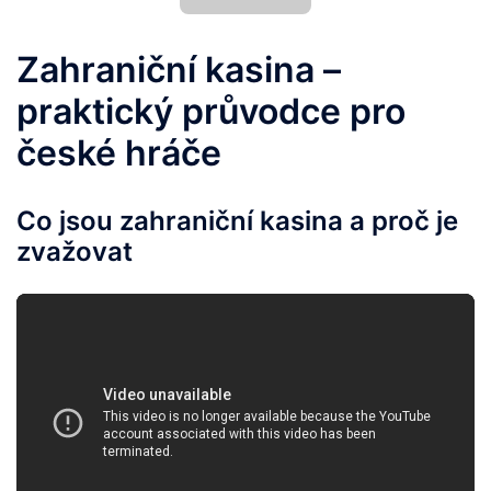
Zahraniční kasina –
praktický průvodce pro
české hráče
Co jsou zahraniční kasina a proč je
zvažovat