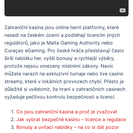
Zahraniční kasina jsou online herní platformy, které
nesedí na českém území a podléhají licencím jiných
regulátorů, jako je Malta Gaming Authority nebo
Curaçao eGaming. Pro české hráče představují často
širší nabídku her, vyšší bonusy a rychlejší výběry,
protože nejsou omezeny místními zákony. Navíc
můžete narazit na exkluzivní turnaje nebo live casino
streamy, které v lokálních provozech chybí. Přesto je
důležité si uvědomit, že hraní v zahraničních casinech
vyžaduje pečlivou kontrolu bezpečnosti a licencí.
Co jsou zahraniční kasina a proč je zvažovat
Jak vybrat bezpečné kasino – licence a regulace
Bonusy a uvítací nabídky – na co si dát pozor