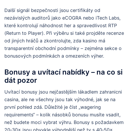
Další signál bezpečnosti jsou certifikáty od
nezávislých auditorů jako eCOGRA nebo iTech Labs,
které kontrolují náhodnost her a spravedlivost RTP
(Return to Player). Při výběru si také projděte recenze
od jiných hráčů a zkontrolujte, zda kasino má
transparentní obchodní podmínky – zejména sekce o
bonusových podmínkách a omezeních výher.
Bonusy a uvítací nabídky – na co si
dát pozor
Uvítací bonusy jsou nejčastějším lákadlem zahranicni
casina, ale ne všechny jsou tak výhodné, jak se na
první pohled zdá. Důležité je číst „wagering
requirements“ – kolik násobků bonusu musíte vsadit,
než budete moci vybrat výhru. Bonusy s požadavkem
20‑30× jsou obvykle výhodnější než ty s 40‑50×.