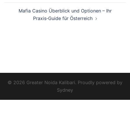
Mafia Casino Überblick und Optionen – Ihr
Praxis‑Guide für Österreich
© 2026 Greater Noida Kalibari. Proudly powered by
Sydney