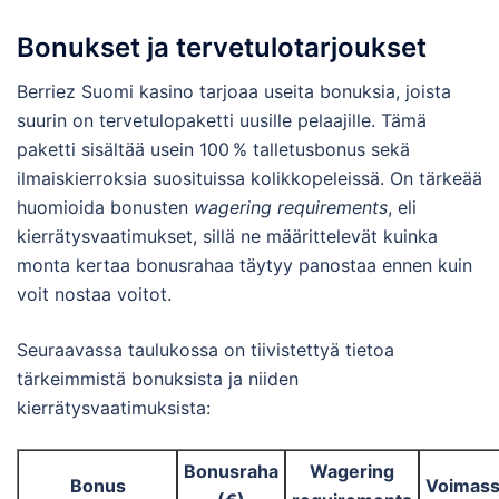
Bonukset ja tervetulotarjoukset
Berriez Suomi kasino tarjoaa useita bonuksia, joista
suurin on tervetulopaketti uusille pelaajille. Tämä
paketti sisältää usein 100 % talletusbonus sekä
ilmaiskierroksia suosituissa kolikkopeleissä. On tärkeää
huomioida bonusten
wagering requirements
, eli
kierrätysvaatimukset, sillä ne määrittelevät kuinka
monta kertaa bonusrahaa täytyy panostaa ennen kuin
voit nostaa voitot.
Seuraavassa taulukossa on tiivistettyä tietoa
tärkeimmistä bonuksista ja niiden
kierrätysvaatimuksista:
Bonusraha
Wagering
Bonus
Voimass