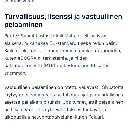
verkkosivusto.
Turvallisuus, lisenssi ja vastuullinen
pelaaminen
Berriez Suomi kasino toimii Maltan pelilisenssin
alaisena, mikä takaa EU‑standardit sekä reilun pelin.
Kaikki pelit ovat riippumattomien testilaboratorioiden,
kuten eCOGRA:n, tarkistamia, ja niiden
palautusprosentti (RTP) on keskimäärin 96 % tai
enemmän.
Vastuullinen pelaaminen on otettu vakavasti. Sivustolta
löytyy itsearviointityökalu, talletusrajat ja mahdollisuus
asettaa peliaikarajoituksia. Jos tunnet, että pelaaminen
on liikaa, voit ottaa yhteyttä tukeen tai käyttää
ulkopuolisia neuvontapalveluita, kuten Peluuri.