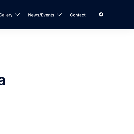
Gallery
News/Events
Contact
a