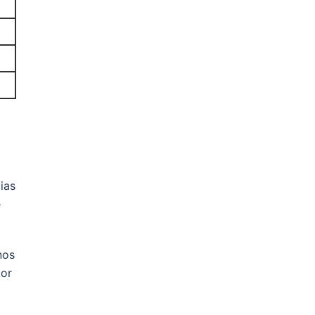
ias
e
nos
por