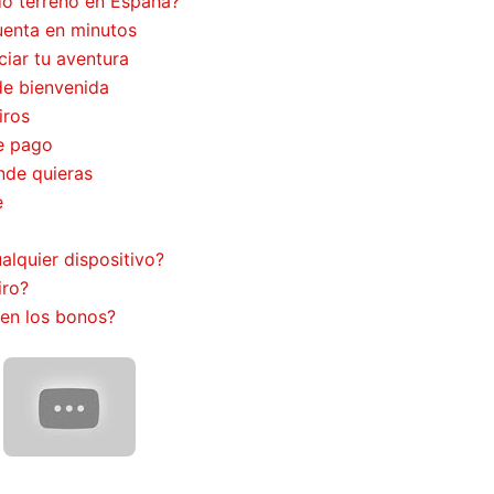
do terreno en España?
cuenta en minutos
ciar tu aventura
de bienvenida
iros
de pago
nde quieras
e
alquier dispositivo?
iro?
 en los bonos?