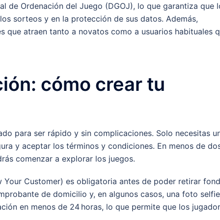
eral de Ordenación del Juego (DGOJ), lo que garantiza que l
 los sorteos y en la protección de sus datos. Además,
s que atraen tanto a novatos como a usuarios habituales 
ción: cómo crear tu
ado para ser rápido y sin complicaciones. Solo necesitas u
gura y aceptar los términos y condiciones. En menos de do
rás comenzar a explorar los juegos.
w Your Customer) es obligatoria antes de poder retirar fond
probante de domicilio y, en algunos casos, una foto selfie
ación en menos de 24 horas, lo que permite que los jugado