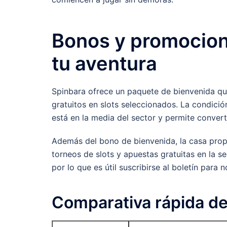
Bonos y promocione
tu aventura
Spinbara ofrece un paquete de bienvenida qu
gratuitos en slots seleccionados. La condici
está en la media del sector y permite convert
Además del bono de bienvenida, la casa pro
torneos de slots y apuestas gratuitas en la s
por lo que es útil suscribirse al boletín para
Comparativa rápida de