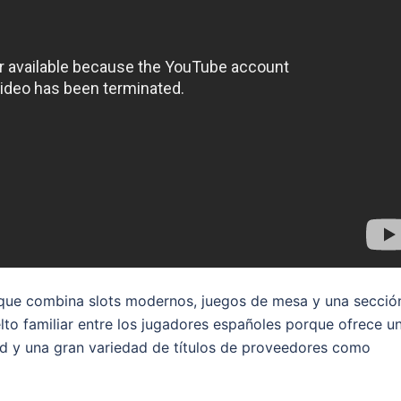
 que combina slots modernos, juegos de mesa y una secció
to familiar entre los jugadores españoles porque ofrece u
dad y una gran variedad de títulos de proveedores como